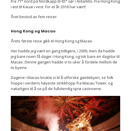
Fra 71° nord på Nordkapp til 65° sør i Antarktis. Fra Hong Kong
i øst til Kauai i vest. For et år 2016 har vært!
Året bestod av fem reiser:
Hong Kong og Macao
Årets første reise gikk til Hong Kong og Macao.
Her hadde jeg vært en gang tidligere, i 2009, men da hadde
jeg bare noen få dager i Hong Kong, og tok bare en dagstur til
Macao. Denne gangen hadde vi to uker å fordele mellom de
to byene.
Dagene i Macao brukte vi til å utforske gamlebyen, se folk
hoppe i verdens høyeste strikkhopp fra Macau Tower, og
naturligvis til å se på de fullstendig sprø casinoene.