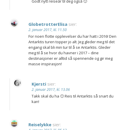
Godt nytt reiseår til deg også 🙂
GlobetrotterElisa
sier:
2. januar 2017, kl. 11.50
For noen flotte opplevelser du har hatt i 2016! Den
Antarktis turen topper jo alt. Jeg gleder meg til det
engang skal bli min tur til å se Antarktis. Gleder
meg til å se hvor du havner i 2017 – dine
destinasjoner er alltid så spennende og gir meg
masse inspirasjon!
Kjersti
sier:
2. januar 2017, kl. 13.06
Takk skal du ha 🙂 Reis til Antarktis så snart du
kan!
Reiselykke
sier: