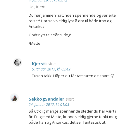
4. januar 2017, kl. 05.12
Hei, Kjerti
Du har jammen hatt noen spennende og varierte
reiser! Har selv veldig lyst å dra til både Iran og
Antarktis.
Godt nytt reiseår til deg!
/Mette
Kjersti
sier:
5. januar 2017, kl. 03.49
Tusen takk! Håper du får tatt turen dit snart! 🙂
SekkogSandaler
sier:
24. januar 2017, kl. 01.03
Så utrolig mange spennende steder du har vært i
år! Enig med Mette, kunne veldig gjerne tenkt meg
både Iran og Antarktis, det ser fantastisk ut.