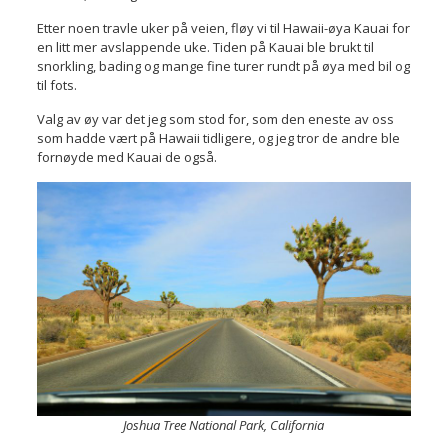
Etter noen travle uker på veien, fløy vi til Hawaii-øya Kauai for
en litt mer avslappende uke. Tiden på Kauai ble brukt til
snorkling, bading og mange fine turer rundt på øya med bil og
til fots.
Valg av øy var det jeg som stod for, som den eneste av oss
som hadde vært på Hawaii tidligere, og jeg tror de andre ble
fornøyde med Kauai de også.
Joshua Tree National Park, California