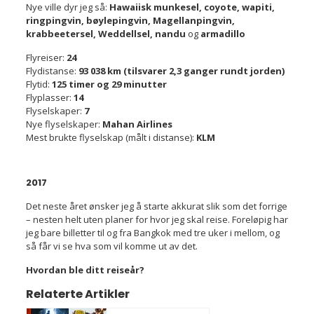
Nye ville dyr jeg så:
Hawaiisk munkesel, coyote, wapiti,
ringpingvin, bøylepingvin, Magellanpingvin,
krabbeetersel, Weddellsel, nandu
og
armadillo
Flyreiser:
24
Flydistanse:
93 038 km (tilsvarer 2,3 ganger rundt jorden)
Flytid:
125 timer og 29 minutter
Flyplasser:
14
Flyselskaper:
7
Nye flyselskaper:
Mahan Airlines
Mest brukte flyselskap (målt i distanse):
KLM
2017
Det neste året ønsker jeg å starte akkurat slik som det forrige
– nesten helt uten planer for hvor jeg skal reise. Foreløpig har
jeg bare billetter til og fra Bangkok med tre uker i mellom, og
så får vi se hva som vil komme ut av det.
Hvordan ble ditt reiseår?
Relaterte Artikler