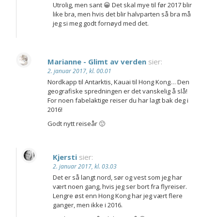
Utrolig, men sant 😀 Det skal mye til før 2017 blir
like bra, men hvis det blir halvparten så bra må
jeg si meg godt fornøyd med det.
Marianne - Glimt av verden
sier:
2. januar 2017, kl. 00.01
Nordkapp til Antarktis, Kauai til Hong Kong… Den
geografiske spredningen er det vanskelig å slå!
For noen fabelaktige reiser du har lagt bak deg i
2016!
Godt nytt reiseår 🙂
Kjersti
sier:
2. januar 2017, kl. 03.03
Det er så langt nord, sør og vest som jeg har
vært noen gang, hvis jeg ser bort fra flyreiser.
Lengre øst enn Hong Kong har jeg vært flere
ganger, men ikke i 2016.