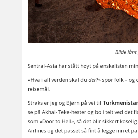
Bilde lånt
Sentral-Asia har stått høyt på ønskelisten min 
«Hva i all verden skal du
der
?» spør folk – og 
reisemål.
Straks er jeg og Bjørn på vei til
Turkmenista
se på Akhal-Teke-hester og bo i telt ved det 
som «Door to Hell», så det blir sikkert koselig
Airlines og det passet så fint å legge inn et p