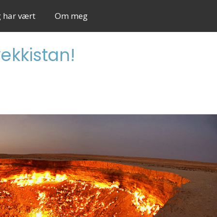
g har vært
Om meg
vekkistan!