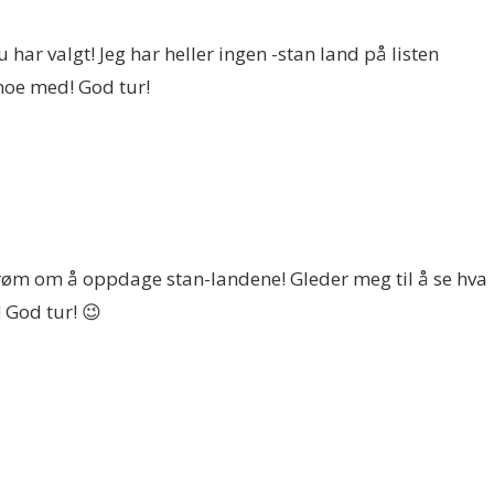
u har valgt! Jeg har heller ingen -stan land på listen
noe med! God tur!
 drøm om å oppdage stan-landene! Gleder meg til å se hva
 God tur! 😉