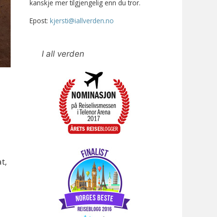
kanskje mer tilgjengelig enn du tror.
Epost:
kjersti@iallverden.no
I all verden
t,