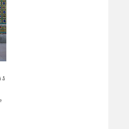
i å
e