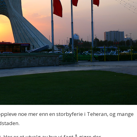
oppleve noe mer enn en storbyferie i Teheran, og mange
edstaden.
. Her er et utvalg av hva vi fant å gjøre der.