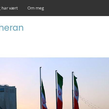
g har vært
Om meg
eheran