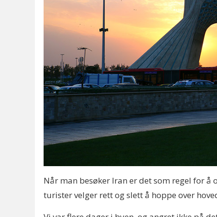
Når man besøker Iran er det som regel for å 
turister velger rett og slett å hoppe over hov
Vi var flere dager i byen, og angret ikke på det