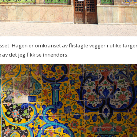
set. Hagen er omkranset av flislagte vegger i ulike farge
av det jeg fikk se innendørs.