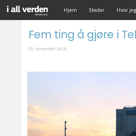
Hjem
Steder
Hvor je
Fem ting å gjøre i T
25. november 2016