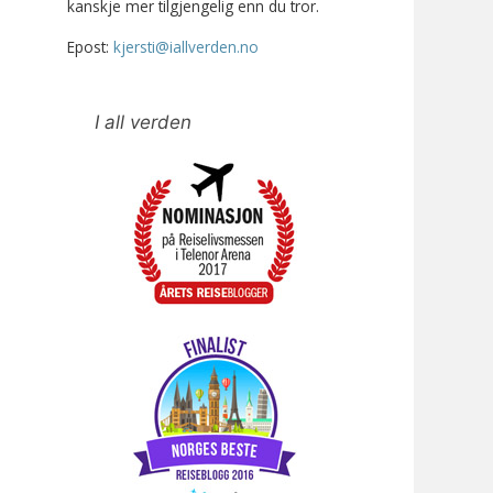
kanskje mer tilgjengelig enn du tror.
Epost:
kjersti@iallverden.no
I all verden