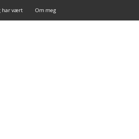
g har vært
Om meg