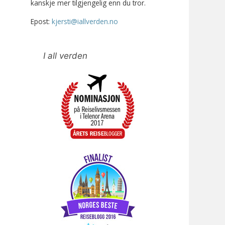
kanskje mer tilgjengelig enn du tror.
Epost:
kjersti@iallverden.no
I all verden