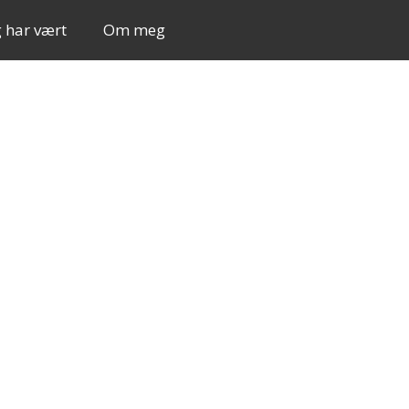
g har vært
Om meg